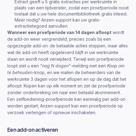
Extract geeft u 5 gratis extracties per werkruimte in
plaats van een tijdvenster, zodat een proefperiode nooit
toelaat dat u uw hele documentbibliotheek gratis inleest.
Meer nodig? Anzen-support kan uw gratis-
extractietegoed aanvullen.
Wanneer een proefperiode van 14 dagen afloopt
wordt
de add-on weer vergrendeld, precies zoals bij een
opgezegde add-on: de betaalde acties stoppen, maar alles
wat de add-on heeft opgeleverd blijft in uw werkruimte
staan en wordt nooit verwijderd. Terwijl een proefperiode
loopt ziet u een
"nog N dagen"
-melding met een
Koop om
te behouden
-knop, en we mailen de beheerders van de
werkruimte 3 dagen voor het aflopen en op de dag dat het
afloopt. Kopen kan op elk moment en zet de proefperiode
zonder onderbreking om naar een betaald abonnement.
Een zelfbediening-proefperiode kan eenmalig per add-on
worden gestart; Anzen-support kan een proefperiode op
verzoek verlengen of opnieuw inschakelen.
Een add-on activeren