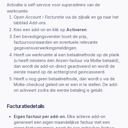
Activatie is self-service voor superadmins van de
werkruimte:
Open
Account › Facturatie
via de zijbalk en ga naar het
tabblad
Add-ons
.
Kies een add-on en klik op
Activeren
.
Een bevestigingsvenster toont de prijs,
factuurvoorwaarden en eventuele relevante
gegevensverwerkingsmeldingen.
Heeft uw werkruimte al een betaalmethode op de plank
(u heeft minstens één Anzen-factuur via Mollie betaald),
dan wordt de add-on direct geactiveerd en wordt de
eerste maand op de achtergrond geïncasseerd.
Heeft u nog geen betaalmethode, dan wordt u via de
Mollie-checkout geleid om er een in te stellen. De add-
on activeert zodra die eerste betaling is gelukt.
Facturatiedetails
Eigen factuur per add-on.
Elke actieve add-on
genereert een eigen maandelijkse factuur met een
eigen factuurnummer, naast de per-gebruiker-factuur